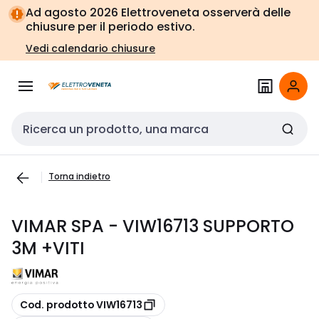
Vai alla
Vai
Ad agosto 2026 Elettroveneta osserverà delle
navigazione
alla
chiusure per il periodo estivo.
pagina
Vedi calendario chiusure
Cerca input
Torna indietro
VIMAR SPA - VIW16713 SUPPORTO
3M +VITI
copia
Cod. prodotto VIW16713