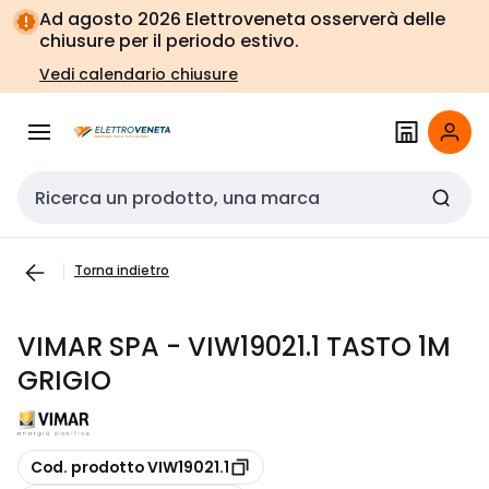
Vai alla
Vai
Ad agosto 2026 Elettroveneta osserverà delle
navigazione
alla
chiusure per il periodo estivo.
pagina
Vedi calendario chiusure
Cerca input
Torna indietro
VIMAR SPA - VIW19021.1 TASTO 1M
GRIGIO
copia
Cod. prodotto VIW19021.1