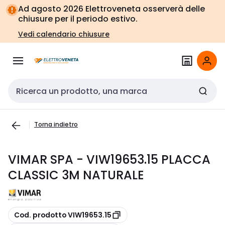
Vai alla
Vai
Ad agosto 2026 Elettroveneta osserverà delle
navigazione
alla
chiusure per il periodo estivo.
pagina
Vedi calendario chiusure
Cerca input
Torna indietro
VIMAR SPA - VIW19653.15 PLACCA
CLASSIC 3M NATURALE
copia
Cod. prodotto VIW19653.15