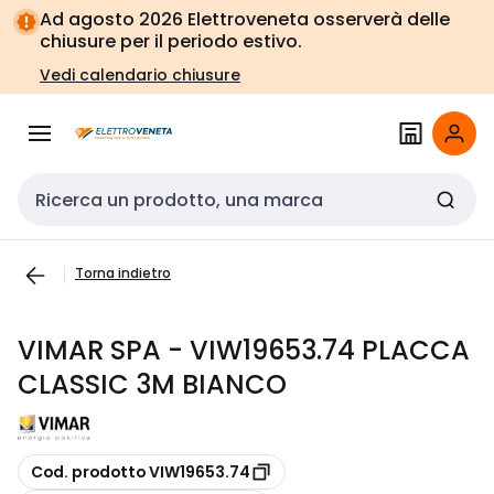
Vai alla
Vai
Ad agosto 2026 Elettroveneta osserverà delle
navigazione
alla
chiusure per il periodo estivo.
pagina
Vedi calendario chiusure
Cerca input
Torna indietro
VIMAR SPA - VIW19653.74 PLACCA
CLASSIC 3M BIANCO
copia
Cod. prodotto VIW19653.74