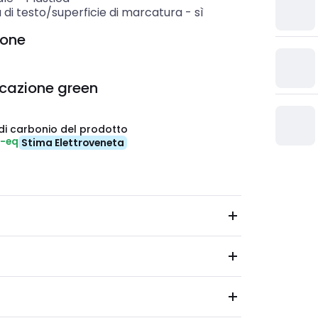
 di testo/superficie di marcatura
-
sì
ione
icazione green
di carbonio del prodotto
₂-eq
Stima Elettroveneta