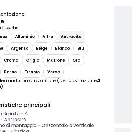
entazione
te
ntracite
inox
Alluminio
Altro
Antracite
ne
Argento
Beige
Bianco
Blu
Cromo
Grigio
Marrone
Oro
Rosso
Titanio
Verde
i moduli in orizzontale (per costruzione
4
e)
:
istiche principali
 di unità
-
4
-
Antracite
one di montaggio
-
Orizzontale e verticale
ale
-
Plastica