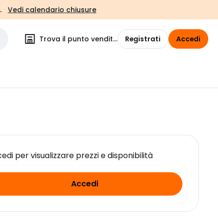
.
Vedi calendario chiusure
Trova il punto vendita
Registrati
Accedi
edi per visualizzare prezzi e disponibilità
Accedi