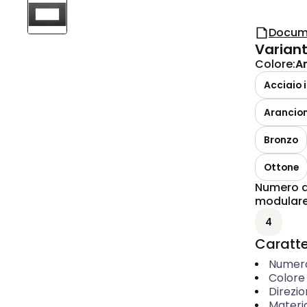
Docum
Varian
Colore
:
A
Acciaio 
Arancio
Bronzo
Ottone
Numero de
modular
4
Caratter
Numero
Colore
Direzi
Materi