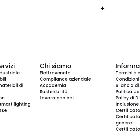
ervizi
Chi siamo
Informaz
dustriale
Elettroveneta
Termini e 
ili
Compliance aziendale
Condizioni
ateriali di
Accademia
Bilancio di
Sostenibilità
Politica pe
ion
Lavora con noi
Policy di D
smart lighting
Inclusione 
sse
Certificato
Certificato
genere
Certificat