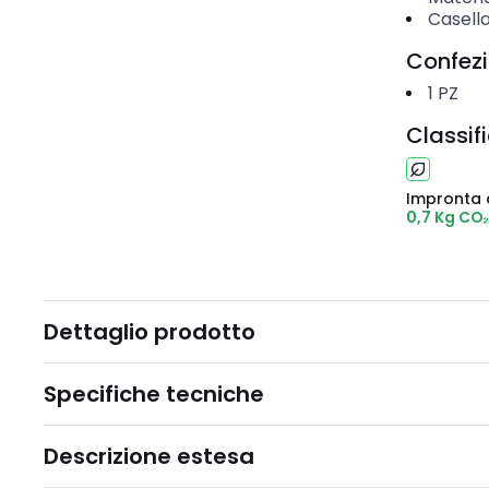
Casella
Confez
1
PZ
Classif
Impronta 
0,7 Kg CO
Dettaglio prodotto
Specifiche tecniche
Descrizione estesa