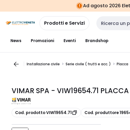
Vai alla
Vai
Ad agosto 2026 Elett
navigazione
alla
pagina
Prodotti e Servizi
Cerca input
News
Promozioni
Eventi
Brandshop
Installazione civile
Serie civile ( frutti e acc. )
Placca
VIMAR SPA - VIW19654.71 PLACC
copia
copia
Cod. prodotto VIW19654.71
Cod. produttore 1965