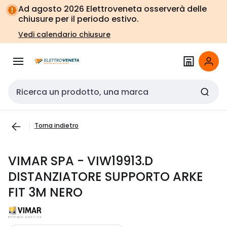
Vai alla
Vai
Ad agosto 2026 Elettroveneta osserverà delle
navigazione
alla
chiusure per il periodo estivo.
pagina
Vedi calendario chiusure
Cerca input
Torna indietro
VIMAR SPA - VIW19913.D
DISTANZIATORE SUPPORTO ARKE
FIT 3M NERO