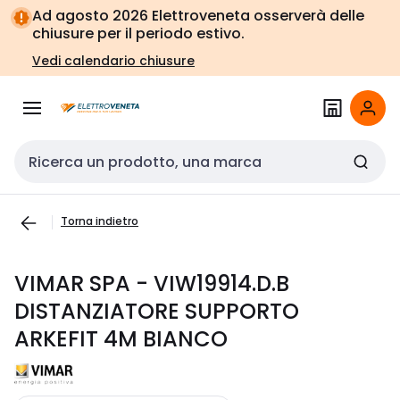
Vai alla
Vai
Ad agosto 2026 Elettroveneta osserverà delle
navigazione
alla
chiusure per il periodo estivo.
pagina
Vedi calendario chiusure
Cerca input
Torna indietro
VIMAR SPA - VIW19914.D.B
DISTANZIATORE SUPPORTO
ARKEFIT 4M BIANCO