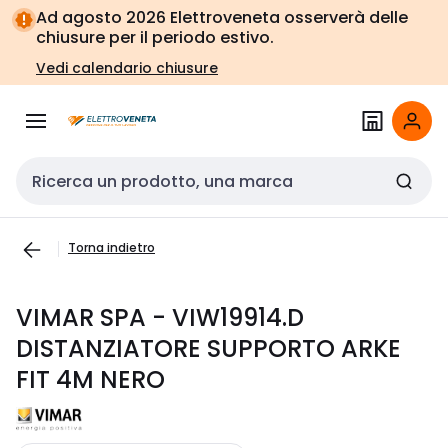
Vai alla
Vai
Ad agosto 2026 Elettroveneta osserverà delle
navigazione
alla
chiusure per il periodo estivo.
pagina
Vedi calendario chiusure
Cerca input
Torna indietro
VIMAR SPA - VIW19914.D
DISTANZIATORE SUPPORTO ARKE
FIT 4M NERO