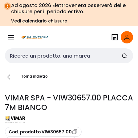
Vai alla
Vai
Ad agosto 2026 Elettroveneta osserverà delle
navigazione
alla
chiusure per il periodo estivo.
pagina
Vedi calendario chiusure
Cerca input
Torna indietro
VIMAR SPA - VIW30657.00 PLACCA
7M BIANCO
copia
Cod. prodotto VIW30657.00