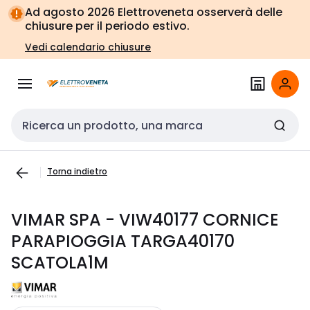
Vai alla
Vai
Ad agosto 2026 Elettroveneta osserverà delle
navigazione
alla
chiusure per il periodo estivo.
pagina
Vedi calendario chiusure
Cerca input
Torna indietro
VIMAR SPA - VIW40177 CORNICE
PARAPIOGGIA TARGA40170
SCATOLA1M