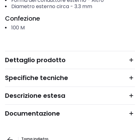
Forma del conduttore esterno
-
Altro
Diametro esterno circa
-
3.3
mm
Confezione
100
M
Dettaglio prodotto
Specifiche tecniche
Descrizione estesa
Documentazione
Torna indietro