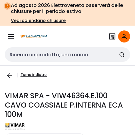
Vai alla
Vai
Ad agosto 2026 Elettroveneta osserverà delle
navigazione
alla
chiusure per il periodo estivo.
pagina
Vedi calendario chiusure
Cerca input
Torna indietro
VIMAR SPA - VIW46364.E.100
CAVO COASSIALE P.INTERNA ECA
100M