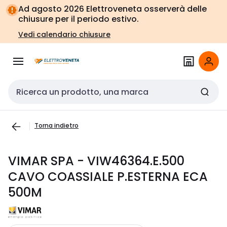
Vai alla
Vai
Ad agosto 2026 Elettroveneta osserverà delle
navigazione
alla
chiusure per il periodo estivo.
pagina
Vedi calendario chiusure
Cerca input
Torna indietro
VIMAR SPA - VIW46364.E.500
CAVO COASSIALE P.ESTERNA ECA
500M