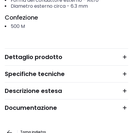
Forma del conduttore esterno
-
Altro
Diametro esterno circa
-
6.3
mm
Confezione
500
M
Dettaglio prodotto
Specifiche tecniche
Descrizione estesa
Documentazione
Torna indietro