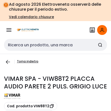
Vai alla
Vai
Ad agosto 2026 Elettroveneta osserverà delle
navigazione
alla
chiusure per il periodo estivo.
pagina
Vedi calendario chiusure
Cerca input
Torna indietro
VIMAR SPA - VIW88T2 PLACCA
AUDIO PARETE 2 PULS. GRIGIO LUCE
copia
Cod. prodotto VIW88T2