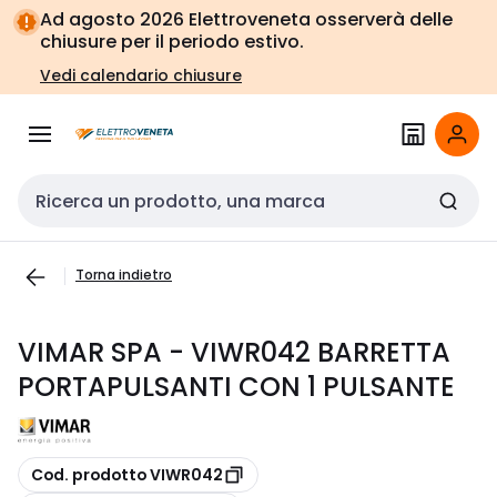
Vai alla
Vai
Ad agosto 2026 Elettroveneta osserverà delle
navigazione
alla
chiusure per il periodo estivo.
pagina
Vedi calendario chiusure
Cerca input
Torna indietro
VIMAR SPA - VIWR042 BARRETTA
PORTAPULSANTI CON 1 PULSANTE
copia
Cod. prodotto VIWR042