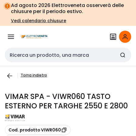
Vai alla
Vai
Ad agosto 2026 Elettroveneta osserverà delle
navigazione
alla
chiusure per il periodo estivo.
pagina
Vedi calendario chiusure
Cerca input
Torna indietro
VIMAR SPA - VIWR060 TASTO
ESTERNO PER TARGHE 2550 E 2800
copia
Cod. prodotto VIWR060