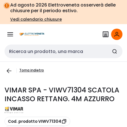
Vai alla
Vai
Ad agosto 2026 Elettroveneta osserverà delle
navigazione
alla
chiusure per il periodo estivo.
pagina
Vedi calendario chiusure
Cerca input
Torna indietro
VIMAR SPA - VIWV71304 SCATOLA
INCASSO RETTANG. 4M AZZURRO
copia
Cod. prodotto VIWV71304