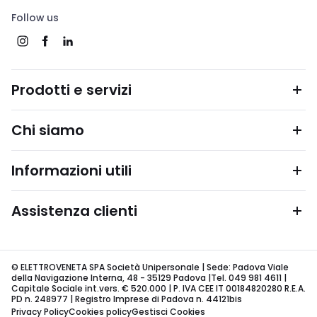
Follow us
Prodotti e servizi
Chi siamo
Informazioni utili
Assistenza clienti
© ELETTROVENETA SPA Società Unipersonale | Sede: Padova Viale
della Navigazione Interna, 48 - 35129 Padova |Tel. 049 981 4611 |
Capitale Sociale int.vers. € 520.000 | P. IVA CEE IT 00184820280 R.E.A.
PD n. 248977 | Registro Imprese di Padova n. 44121bis
Privacy Policy
Cookies policy
Gestisci Cookies