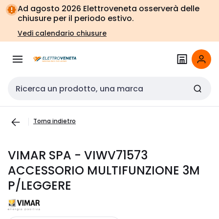
Vai alla
Vai
Ad agosto 2026 Elettroveneta osserverà delle
navigazione
alla
chiusure per il periodo estivo.
pagina
Vedi calendario chiusure
Cerca input
Torna indietro
VIMAR SPA - VIWV71573
ACCESSORIO MULTIFUNZIONE 3M
P/LEGGERE