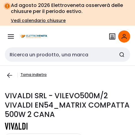
Vai alla
Vai
Ad agosto 2026 Elettroveneta osserverà delle
navigazione
alla
chiusure per il periodo estivo.
pagina
Vedi calendario chiusure
Cerca input
Torna indietro
VIVALDI SRL - VILEVO500M/2
VIVALDI EN54_MATRIX COMPATTA
500W 2 CANA