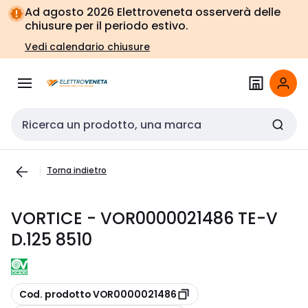
Vai alla
Vai
Ad agosto 2026 Elettroveneta osserverà delle
navigazione
alla
chiusure per il periodo estivo.
pagina
Vedi calendario chiusure
Cerca input
Torna indietro
VORTICE - VOR0000021486 TE-V
D.125 8510
copia
Cod. prodotto VOR0000021486