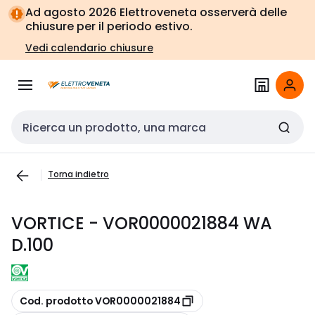
Vai alla
Vai
Ad agosto 2026 Elettroveneta osserverà delle
navigazione
alla
chiusure per il periodo estivo.
pagina
Vedi calendario chiusure
Cerca input
Torna indietro
VORTICE - VOR0000021884 WA
D.100
copia
Cod. prodotto VOR0000021884