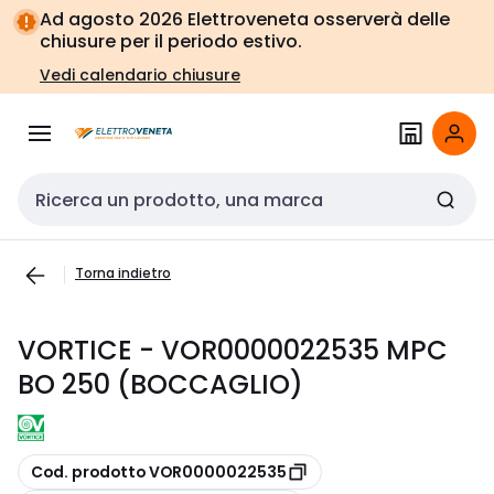
Vai alla
Vai
Ad agosto 2026 Elettroveneta osserverà delle
navigazione
alla
chiusure per il periodo estivo.
pagina
Vedi calendario chiusure
Cerca input
Torna indietro
VORTICE - VOR0000022535 MPC
BO 250 (BOCCAGLIO)
copia
Cod. prodotto VOR0000022535