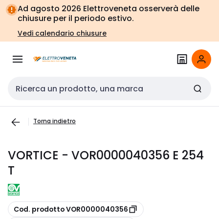
Vai alla
Vai
Ad agosto 2026 Elettroveneta osserverà delle
navigazione
alla
chiusure per il periodo estivo.
pagina
Vedi calendario chiusure
Cerca input
Torna indietro
VORTICE - VOR0000040356 E 254
T
copia
Cod. prodotto VOR0000040356