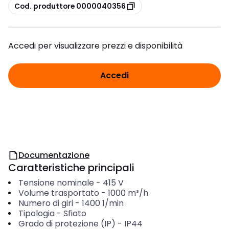
copia
Cod. produttore 0000040356
Accedi per visualizzare prezzi e disponibilità
Accedi
Documentazione
Caratteristiche principali
Tensione nominale
-
415
V
Volume trasportato
-
1000
m³/h
Numero di giri
-
1400
1/min
Tipologia
-
Sfiato
Grado di protezione (IP)
-
IP44