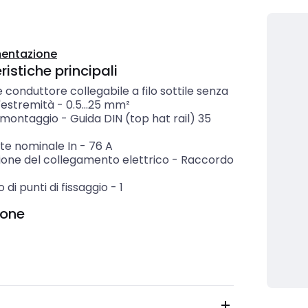
entazione
istiche principali
 conduttore collegabile a filo sottile senza
'estremità
-
0.5...25
mm²
i montaggio
-
Guida DIN (top hat rail) 35
te nominale In
-
76
A
ione del collegamento elettrico
-
Raccordo
di punti di fissaggio
-
1
ione