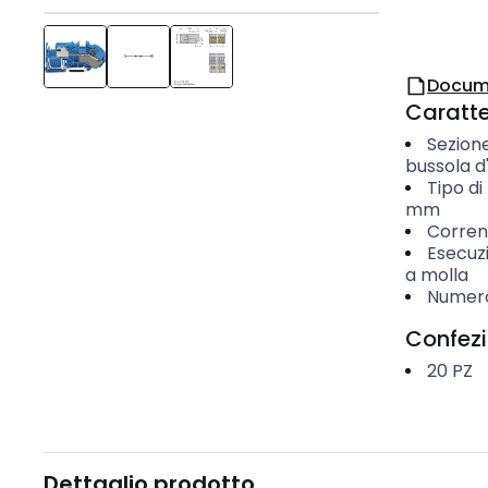
Docum
Caratter
Sezione
bussola d
Tipo d
mm
Corren
Esecuz
a molla
Numero 
Confez
20
PZ
Dettaglio prodotto