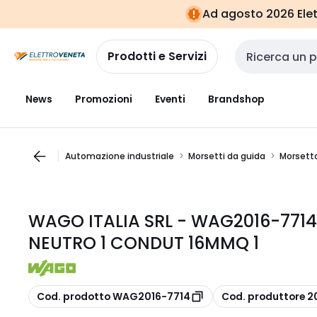
Vai alla
Vai
Ad agosto 2026 Elett
navigazione
alla
pagina
Prodotti e Servizi
Cerca input
News
Promozioni
Eventi
Brandshop
Automazione industriale
Morsetti da guida
Morsetto
WAGO ITALIA SRL - WAG2016-771
NEUTRO 1 CONDUT 16MMQ 1
copia
copia
Cod. prodotto WAG2016-7714
Cod. produttore 2