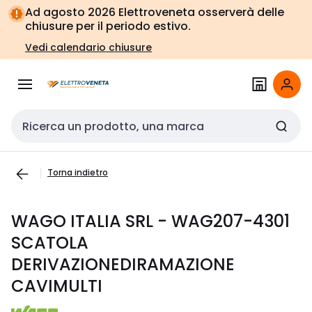
Vai alla
Vai
Ad agosto 2026 Elettroveneta osserverà delle
navigazione
alla
chiusure per il periodo estivo.
pagina
Vedi calendario chiusure
Cerca input
Torna indietro
WAGO ITALIA SRL - WAG207-4301
SCATOLA
DERIVAZIONEDIRAMAZIONE
CAVIMULTI