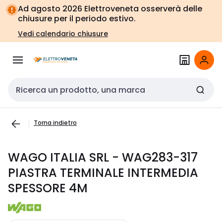
Vai alla
Vai
Ad agosto 2026 Elettroveneta osserverà delle
navigazione
alla
chiusure per il periodo estivo.
pagina
Vedi calendario chiusure
Cerca input
Torna indietro
WAGO ITALIA SRL - WAG283-317
PIASTRA TERMINALE INTERMEDIA
SPESSORE 4M