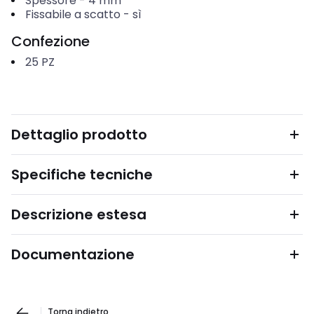
Spessore
-
4
mm
Fissabile a scatto
-
sì
Confezione
25
PZ
Dettaglio prodotto
Specifiche tecniche
Descrizione estesa
Documentazione
Torna indietro