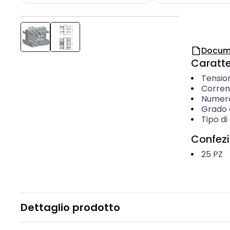
Docum
Caratter
Tensio
Corren
Numero 
Grado d
Tipo di
Confez
25
PZ
Dettaglio prodotto