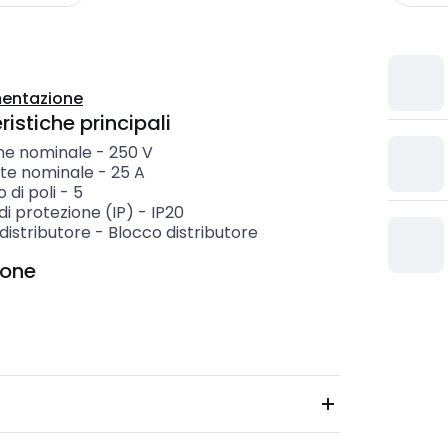
entazione
istiche principali
ne nominale
-
250
V
te nominale
-
25
A
di poli
-
5
i protezione (IP)
-
IP20
 distributore
-
Blocco distributore
ione