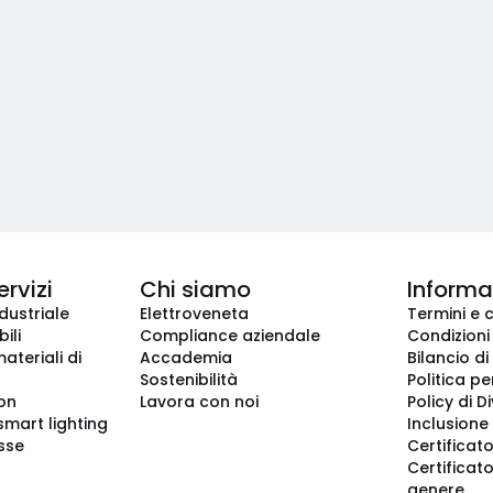
ervizi
Chi siamo
Informaz
dustriale
Elettroveneta
Termini e 
ili
Compliance aziendale
Condizioni
ateriali di
Accademia
Bilancio di
Sostenibilità
Politica pe
ion
Lavora con noi
Policy di D
smart lighting
Inclusione 
sse
Certificato
Certificato
genere