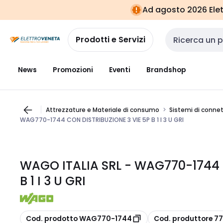
Vai alla
Vai
Ad agosto 2026 Elett
navigazione
alla
pagina
Prodotti e Servizi
Cerca input
News
Promozioni
Eventi
Brandshop
Attrezzature e Materiale di consumo
Sistemi di connett
WAG770-1744 CON DISTRIBUZIONE 3 VIE 5P B 1 I 3 U GRI
WAGO ITALIA SRL - WAG770-1744 
B 1 I 3 U GRI
copia
copia
Cod. prodotto WAG770-1744
Cod. produttore 7