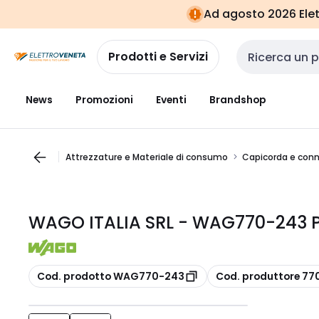
Vai alla
Vai
Ad agosto 2026 Elett
navigazione
alla
pagina
Prodotti e Servizi
Cerca input
News
Promozioni
Eventi
Brandshop
Attrezzature e Materiale di consumo
Capicorda e conn
WAGO ITALIA SRL - WAG770-243 P
copia
copia
Cod. prodotto WAG770-243
Cod. produttore 77