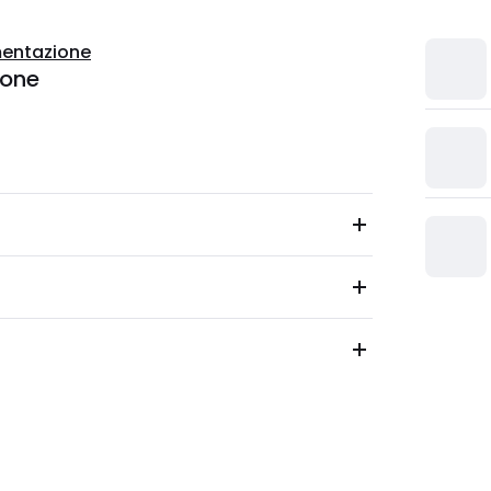
entazione
ione