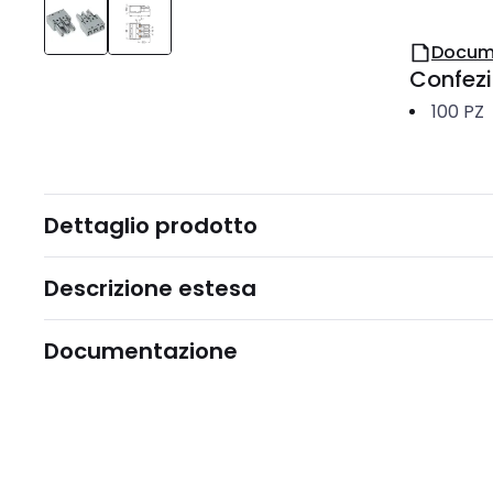
Docum
Confez
100
PZ
Dettaglio prodotto
Descrizione estesa
Documentazione