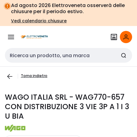
Vai alla
Vai
Ad agosto 2026 Elettroveneta osserverà delle
navigazione
alla
chiusure per il periodo estivo.
pagina
Vedi calendario chiusure
Cerca input
Torna indietro
WAGO ITALIA SRL - WAG770-657
CON DISTRIBUZIONE 3 VIE 3P A 1 I 3
U BIA