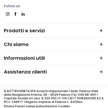
Follow us
Prodotti e servizi
Chi siamo
Informazioni utili
Assistenza clienti
© ELETTROVENETA SPA Società Unipersonale | Sede: Padova Viale
della Navigazione Interna, 48 - 35129 Padova |Tel. 049 981 4611 |
Capitale Sociale int.vers. € 520.000 | P. IVA CEE IT 00184820280 R.E.A.
PD n. 248977 | Registro Imprese di Padova n. 44121bis
Privacy Policy
Cookies policy
Gestisci Cookies