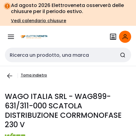
Vai alla
Vai
Ad agosto 2026 Elettroveneta osserverà delle
navigazione
alla
chiusure per il periodo estivo.
pagina
Vedi calendario chiusure
Cerca input
Torna indietro
WAGO ITALIA SRL - WAG899-
631/311-000 SCATOLA
DISTRIBUZIONE CORRMONOFASE
230 V