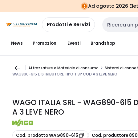
Vai alla
Vai
Ad agosto 2026 Elett
navigazione
alla
pagina
Prodotti e Servizi
Cerca input
News
Promozioni
Eventi
Brandshop
Attrezzature e Materiale di consumo
Sistemi di connett
WAG890-615 DISTRIBUTORE TIPO T 3P COD A 3 LEVE NERO
WAGO ITALIA SRL - WAG890-615 D
A 3 LEVE NERO
copia
copia
Cod. prodotto WAG890-615
Cod. produttore 890