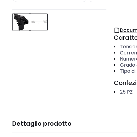
Docum
Caratter
Tensio
Corren
Numero 
Grado d
Tipo di
Confez
25
PZ
Dettaglio prodotto