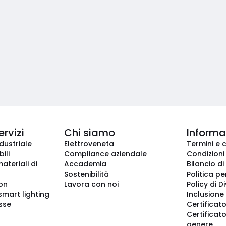
ervizi
Chi siamo
Informaz
dustriale
Elettroveneta
Termini e 
ili
Compliance aziendale
Condizioni
ateriali di
Accademia
Bilancio di
Sostenibilità
Politica pe
ion
Lavora con noi
Policy di D
smart lighting
Inclusione 
sse
Certificato
Certificato
genere