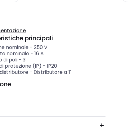
entazione
istiche principali
ne nominale
-
250
V
te nominale
-
16
A
di poli
-
3
i protezione (IP)
-
IP20
 distributore
-
Distributore a T
ione