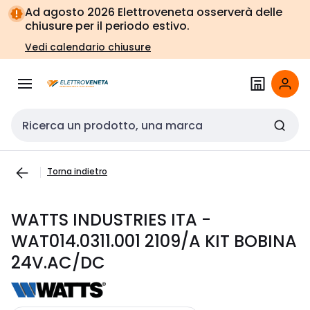
Vai alla
Vai
Ad agosto 2026 Elettroveneta osserverà delle
navigazione
alla
chiusure per il periodo estivo.
pagina
Vedi calendario chiusure
Cerca input
Torna indietro
WATTS INDUSTRIES ITA -
WAT014.0311.001 2109/A KIT BOBINA
24V.AC/DC