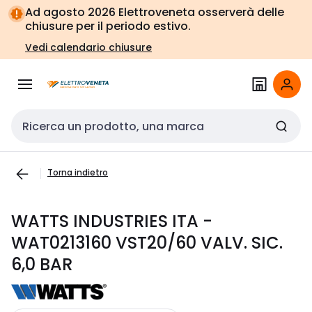
Vai alla
Vai
Ad agosto 2026 Elettroveneta osserverà delle
navigazione
alla
chiusure per il periodo estivo.
pagina
Vedi calendario chiusure
Cerca input
Torna indietro
WATTS INDUSTRIES ITA -
WAT0213160 VST20/60 VALV. SIC.
6,0 BAR