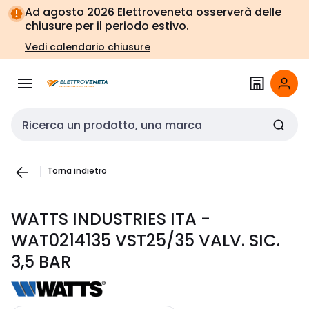
Vai alla
Vai
Ad agosto 2026 Elettroveneta osserverà delle
navigazione
alla
chiusure per il periodo estivo.
pagina
Vedi calendario chiusure
Cerca input
Torna indietro
WATTS INDUSTRIES ITA -
WAT0214135 VST25/35 VALV. SIC.
3,5 BAR