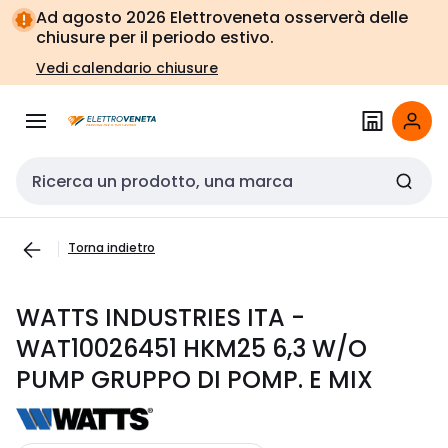
Vai alla
Vai
Ad agosto 2026 Elettroveneta osserverà delle
navigazione
alla
chiusure per il periodo estivo.
pagina
Vedi calendario chiusure
Cerca input
Torna indietro
WATTS INDUSTRIES ITA -
WAT10026451 HKM25 6,3 W/O
PUMP GRUPPO DI POMP. E MIX