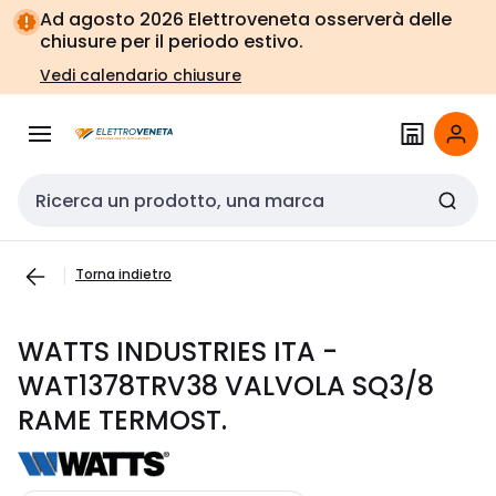
Vai alla
Vai
Ad agosto 2026 Elettroveneta osserverà delle
navigazione
alla
chiusure per il periodo estivo.
pagina
Vedi calendario chiusure
Cerca input
Torna indietro
WATTS INDUSTRIES ITA -
WAT1378TRV38 VALVOLA SQ3/8
RAME TERMOST.