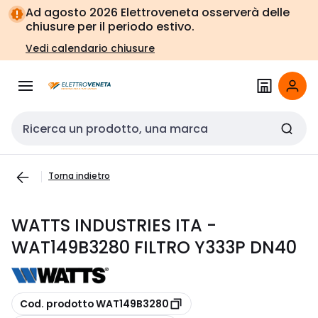
Vai alla
Vai
Ad agosto 2026 Elettroveneta osserverà delle
navigazione
alla
chiusure per il periodo estivo.
pagina
Vedi calendario chiusure
Cerca input
Torna indietro
WATTS INDUSTRIES ITA -
WAT149B3280 FILTRO Y333P DN40
copia
Cod. prodotto WAT149B3280