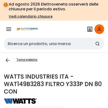
Vai alla
Vai
Ad agosto 2026 Elettroveneta osserverà delle
navigazione
alla
chiusure per il periodo estivo.
pagina
Vedi calendario chiusure
Cerca input
Torna indietro
WATTS INDUSTRIES ITA -
WAT149B3283 FILTRO Y333P DN 80
CON