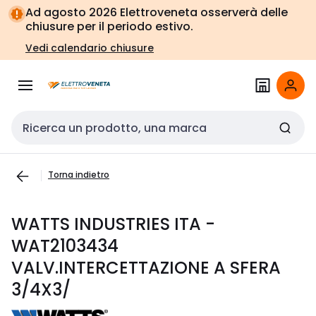
Vai alla
Vai
Ad agosto 2026 Elettroveneta osserverà delle
navigazione
alla
chiusure per il periodo estivo.
pagina
Vedi calendario chiusure
Cerca input
Torna indietro
WATTS INDUSTRIES ITA -
WAT2103434
VALV.INTERCETTAZIONE A SFERA
3/4X3/