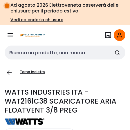
Vai alla
Vai
Ad agosto 2026 Elettroveneta osserverà delle
navigazione
alla
chiusure per il periodo estivo.
pagina
Vedi calendario chiusure
Cerca input
Torna indietro
WATTS INDUSTRIES ITA -
WAT2161C38 SCARICATORE ARIA
FLOATVENT 3/8 PREG