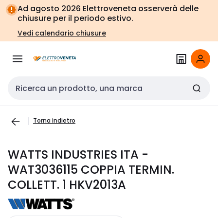
Vai alla
Vai
Ad agosto 2026 Elettroveneta osserverà delle
navigazione
alla
chiusure per il periodo estivo.
pagina
Vedi calendario chiusure
Cerca input
Torna indietro
WATTS INDUSTRIES ITA -
WAT3036115 COPPIA TERMIN.
COLLETT. 1 HKV2013A