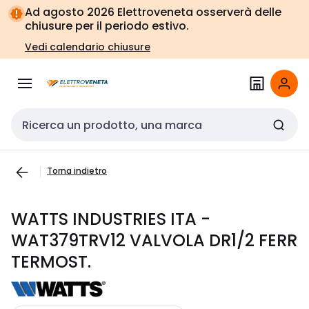
Vai alla
Vai
Ad agosto 2026 Elettroveneta osserverà delle
navigazione
alla
chiusure per il periodo estivo.
pagina
Vedi calendario chiusure
Cerca input
Torna indietro
WATTS INDUSTRIES ITA -
WAT379TRV12 VALVOLA DR1/2 FERR
TERMOST.