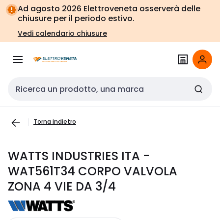
Vai alla
Vai
Ad agosto 2026 Elettroveneta osserverà delle
navigazione
alla
chiusure per il periodo estivo.
pagina
Vedi calendario chiusure
Cerca input
Torna indietro
WATTS INDUSTRIES ITA -
WAT561T34 CORPO VALVOLA
ZONA 4 VIE DA 3/4