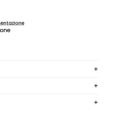
entazione
ione