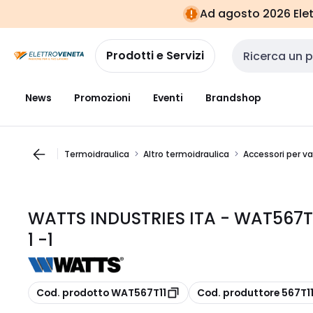
Vai alla
Vai
Ad agosto 2026 Elett
navigazione
alla
pagina
Prodotti e Servizi
Cerca input
News
Promozioni
Eventi
Brandshop
Termoidraulica
Altro termoidraulica
Accessori per va
WATTS INDUSTRIES ITA - WAT567T1
1 -1
copia
copia
Cod. prodotto WAT567T11
Cod. produttore 567T1