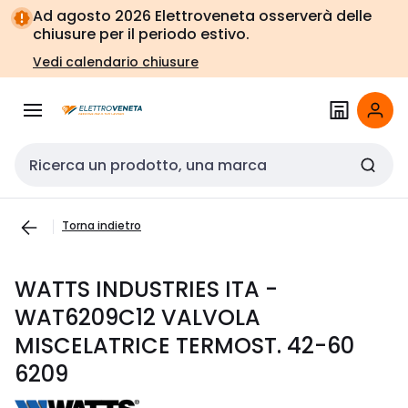
Vai alla
Vai
Ad agosto 2026 Elettroveneta osserverà delle
navigazione
alla
chiusure per il periodo estivo.
pagina
Vedi calendario chiusure
Cerca input
Torna indietro
WATTS INDUSTRIES ITA -
WAT6209C12 VALVOLA
MISCELATRICE TERMOST. 42-60
6209