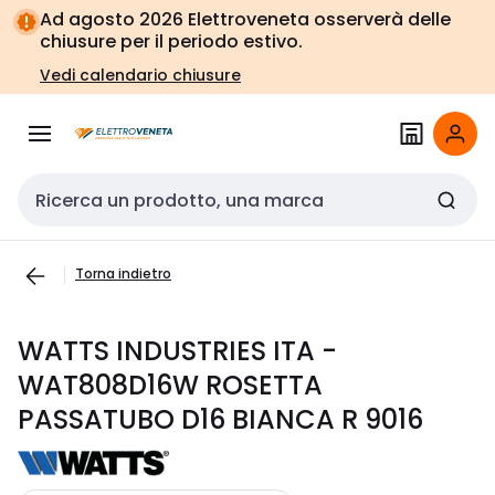
Vai alla
Vai
Ad agosto 2026 Elettroveneta osserverà delle
navigazione
alla
chiusure per il periodo estivo.
pagina
Vedi calendario chiusure
Cerca input
Torna indietro
WATTS INDUSTRIES ITA -
WAT808D16W ROSETTA
PASSATUBO D16 BIANCA R 9016