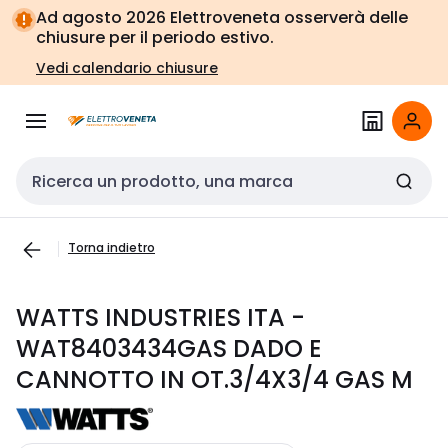
Vai alla
Vai
Ad agosto 2026 Elettroveneta osserverà delle
navigazione
alla
chiusure per il periodo estivo.
pagina
Vedi calendario chiusure
Cerca input
Torna indietro
WATTS INDUSTRIES ITA -
WAT8403434GAS DADO E
CANNOTTO IN OT.3/4X3/4 GAS M