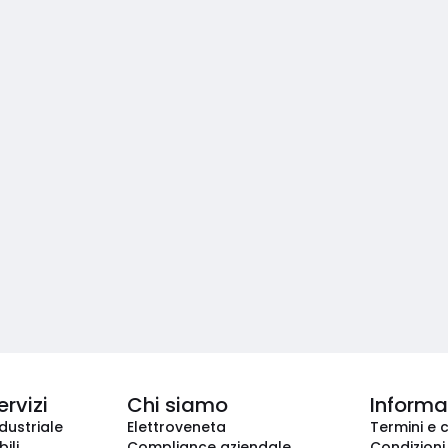
ervizi
Chi siamo
Informaz
dustriale
Elettroveneta
Termini e 
ili
Compliance aziendale
Condizioni