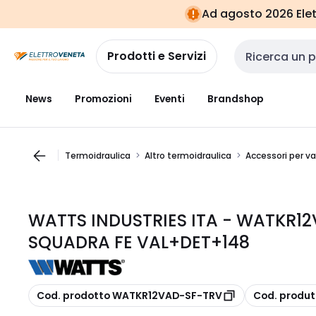
Vai alla
Vai
Ad agosto 2026 Elett
navigazione
alla
pagina
Prodotti e Servizi
Cerca input
News
Promozioni
Eventi
Brandshop
Termoidraulica
Altro termoidraulica
Accessori per v
WATTS INDUSTRIES ITA - WATKR12
SQUADRA FE VAL+DET+148
copia
copia
Cod. prodotto WATKR12VAD-SF-TRV
Cod. produ