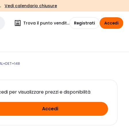
.
Vedi calendario chiusure
Trova il punto vendita
Registrati
Accedi
VAL+DET+148
edi per visualizzare prezzi e disponibilità
Accedi