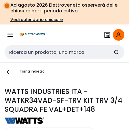
Vai alla
Vai
Ad agosto 2026 Elettroveneta osserverà delle
navigazione
alla
chiusure per il periodo estivo.
pagina
Vedi calendario chiusure
Cerca input
Torna indietro
WATTS INDUSTRIES ITA -
WATKR34VAD-SF-TRV KIT TRV 3/4
SQUADRA FE VAL+DET+148