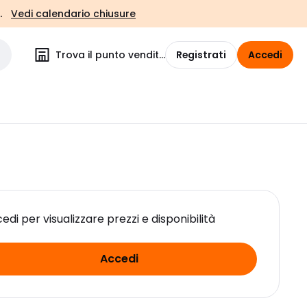
.
Vedi calendario chiusure
Trova il punto vendita
Registrati
Accedi
edi per visualizzare prezzi e disponibilità
Accedi