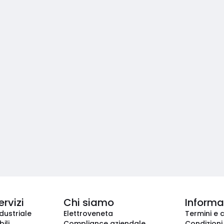
ervizi
Chi siamo
Informaz
dustriale
Elettroveneta
Termini e 
ili
Compliance aziendale
Condizioni