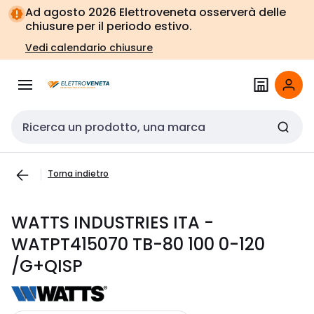
Vai alla
Vai
Ad agosto 2026 Elettroveneta osserverà delle
navigazione
alla
chiusure per il periodo estivo.
pagina
Vedi calendario chiusure
Cerca input
Torna indietro
WATTS INDUSTRIES ITA -
WATPT415070 TB-80 100 0-120
/G+QISP